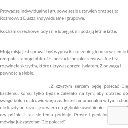
Prowadzę indywidualne i grupowe sesje ustawień oraz sesję:
Rozmowy z Duszą, indywidualne i grupowe.
Kocham orzechowe lody i nie lubię jak mi podają letnie latte.
Moją misją jest sprawić byś wypuściła korzenie głęboko w ziemię i
czerpała stamtąd obfitość i poczucie bezpieczeństwa. Ale też
rozwinęła skrzydła, które ukrywasz przed światem. Z odwagą i
pewnością siebie.
„Z czystym sercem będę polecać Cię
każdemu, komu tylko będzie zależało na tym, aby dotrzeć do
swego bólu i uzdrowić wnętrze. Jesteś fenomenalna w tym i choć
nie każdy od razu się otwiera na głębokie uwolnienie – to prędzej
czy później i tak się temu poddaje. Proste i genialne. Szczerze
mówiąc już zaczęłam Cię polecać.”