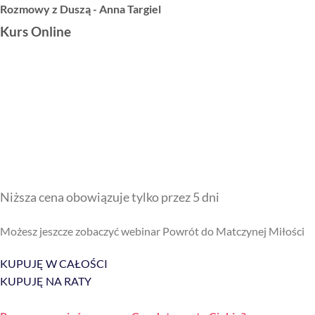
Rozmowy z Duszą - Anna Targiel
Kurs Online
Powrót do Matczynej Miłości
Brama do Twojej Siły i
Twórczej Mocy
Niższa cena obowiązuje tylko przez 5 dni
Możesz jeszcze zobaczyć webinar Powrót do Matczynej Miłości
KUPUJĘ W CAŁOŚCI
KUPUJĘ NA RATY