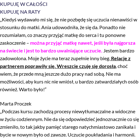
KUPUJĘ W CAŁOŚCI
KUPUJĘ NA RATY
„Kiedyś wydawało mi się, że nie pozbędę się uczucia nienawiści w
stosunku do matki. Ania udowodniła, że się da. Ponadto nie
rozumiałam, co znaczy przyjąć matkę do serca i tu ponowne
zaskoczenie –
można przyjąć matkę nawet, jeśli była najgorsza
na świecie i jest to bardzo uwalniające uczucie.
Jestem bardzo
zadowolona. Moje życie ma teraz zupełnie inny bieg.
Relacje z
partnerem poprawiły się. Wreszcie czuję się dorosła
, choć
wiem, że przede mną jeszcze dużo pracy nad sobą. Nie ma
możliwości, aby kurs nic nie wniósł, u bardzo zatwardziałych osób
również. Warto było!”
Marta Proczek
„Podczas kursu zachodzą procesy niewytłumaczalne a widoczne
w życiu codziennym. Nie da się odpowiedzieć jednoznacznie co się
zmieniło, to tak jakby pamięć starego natychmiastowo zanikała i
bycie w nowym było od zawsze. Uczucie poukładania i harmonii.