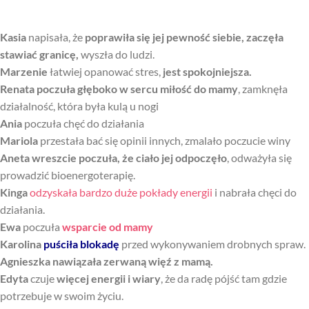
Kasia
napisała, że
poprawiła się jej pewność siebie, zaczęła
stawiać granicę,
wyszła do ludzi.
Marzenie
łatwiej opanować stres,
jest spokojniejsza.
Renata
poczuła głęboko w sercu miłość do mamy
, zamknęła
działalność, która była kulą u nogi
Ania
poczuła chęć do działania
Mariola
przestała bać się opinii innych, zmalało poczucie winy
Aneta
wreszcie poczuła, że ciało jej odpoczęło
, odważyła się
prowadzić bioenergoterapię.
Kinga
odzyskała bardzo duże pokłady energii
i nabrała chęci do
działania.
Ewa
poczuła
wsparcie od mamy
Karolina
puściła blokadę
przed wykonywaniem drobnych spraw.
Agnieszka
nawiązała zerwaną więź z mamą.
Edyta
czuje
więcej energii i wiary
, że da radę pójść tam gdzie
potrzebuje w swoim życiu.