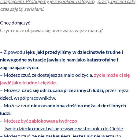
i napięciem. Próbujemy je zaspokoić nałogam
i,
pracą, byciem cały
czas zajętą, serialami.
Chcę dołączyć
Czym może objawiać się przerwana więź z mamą?
– Z powodu
lęku jaki przeżyliśmy w dzieciństwie trudne i
niewygodne sytuacje jawią się nam jako katastrofalne i
zagrażające życiu.
– Możesz czuć, że dostajesz za mało od życia,
życie może ci się
jawić jako trudne i ciężkie.
– Możesz
czuć się odrzucana przez innych ludzi,
przez męża,
dzieci, współpracowników.
– Możesz czuć
nieuzasadnioną złość na męża, dzieci innych
ludzi.
–
Możesz być
zablokowana twórczo
–
Twoje dziecko może być agresywne w stosunku do Ciebie
– Możesz czuć,
że nie zasługujesz, jesteś nic nie warta
itp.