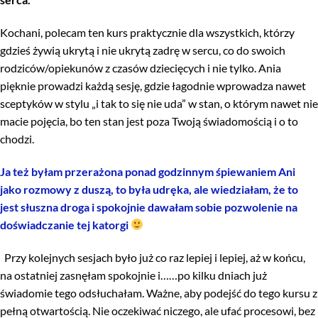
Kochani, polecam ten kurs praktycznie dla wszystkich, którzy
gdzieś żywią ukrytą i nie ukrytą zadrę w sercu, co do swoich
rodziców/opiekunów z czasów dziecięcych i nie tylko. Ania
pięknie prowadzi każdą sesję, gdzie łagodnie wprowadza nawet
sceptyków w stylu „i tak to się nie uda” w stan, o którym nawet nie
macie pojęcia, bo ten stan jest poza Twoją świadomością i o to
chodzi.
Ja też byłam przerażona ponad godzinnym śpiewaniem Ani
jako rozmowy z duszą, to była udręka, ale wiedziałam, że to
jest słuszna droga i spokojnie dawałam sobie pozwolenie na
doświadczanie tej katorgi
Przy kolejnych sesjach było już co raz lepiej i lepiej, aż w końcu,
na ostatniej zasnęłam spokojnie i……po kilku dniach już
świadomie tego odsłuchałam. Ważne, aby podejść do tego kursu z
pełną otwartością. Nie oczekiwać niczego, ale ufać procesowi, bez