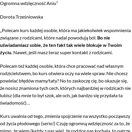
Ogromna wdzięczność Aniu”
Dorota Trześniowska
„Polecam kurs każdej osobie, która ma jakiekolwiek wspomnienia
związane z rodzicami, które nadal powodują ból.
Bo nie
uświadamiasz sobie, że ten fakt tak wiele blokuje w Twoim
życiu.
Nawet, jeśli masz teraz super kontakt z rodzicami.
Polecam też każdej osobie, która chce pracować nad własnym
rodzicielstwem, bo kurs otwiera oczy na wiele spraw. Nie chcesz
powielać błędów mamy/taty? No to zaskoczę cię, bo okazuje się,
że nosisz znamiona tych cech, których najbardziej w rodzicach nie
lubisz (dla mnie to był szok, ale och, jak bardzo się przydała ta
świadomość)…
Kurs uwalnia od tego, zmienia spojrzenie na wszystko począwszy
od życia płodowego (serio!) Czuję ogromną wdzięczność za to, że
mimo, że wiem (każdy z nas wie), że rodzice nas kochają, to patrzę