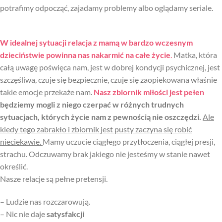
potrafimy odpocząć, zajadamy problemy albo oglądamy seriale.
W idealnej sytuacji relacja z mamą w bardzo wczesnym
dzieciństwie powinna nas nakarmić na całe życie
.
Matka, która
całą uwagę poświęca nam, jest w dobrej kondycji psychicznej, jest
szczęśliwa, czuje się bezpiecznie, czuje się zaopiekowana właśnie
takie emocje przekaże nam.
Nasz zbiornik miłości jest pełen
będziemy mogli z niego czerpać w różnych trudnych
sytuacjach, których życie nam z pewnością nie oszczędzi.
Ale
kiedy tego zabrakło i zbiornik jest pusty zaczyna się robić
nieciekawie.
Mamy uczucie ciągłego przytłoczenia, ciągłej presji,
strachu. Odczuwamy brak jakiego nie jesteśmy w stanie nawet
określić.
Nasze relacje są pełne pretensji.
– Ludzie nas rozczarowują.
– Nic nie daje
satysfakcji