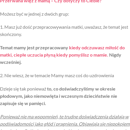
Przerwana więź z mamą – Czy dotyczy to Ciebie?
Możesz być w jednej z dwóch grup:
1. Masz już dość przepracowywania matki, uważasz, że temat jest
skończony.
Temat mamy jest przepracowany
kiedy odczuwasz miłość do
matki, ciepłe uczucia płyną kiedy pomyślisz o mamie.
Nigdy
wcześniej.
2. Nie wiesz, że w temacie Mamy masz coś do uzdrowienia
Dzieje się tak ponieważ
to, co doświadczyliśmy w okresie
płodowym, jako niemowlęta i wczesnym dzieciństwie nie
zapisuje się w pamięci.
Ponieważ nie ma wspomnień, te trudne doświadczenia działają w
podświadomości jako głód i pragnienia. Objawiają się niepokojem