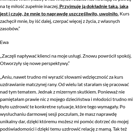
na tę miłość zupełnie inaczej.
Przyjmuję ją dokładnie taką, jaka
jest i czuję, że mnie to naprawdę uszczęśliwiło, uwolniło.
Kurs
zachęcił mnie, by iść dalej, czerpać więcej z życia, z własnych
zasobów.”
Ewa
„Zaczęli napływać klienci na moje usługi. Znowu powrócił spokój.
Otworzyły się nowe perspektywy.”
„Aniu, nawet trudno mi wyrazić słowami wdzięczność za kurs
uzdrawianie matczynej rany. Od wielu lat starałam się pracować
nad tym tematem. Jednak z mizernym skutkiem. Ponieważ nie
pamiętałam prawie nic z mojego dzieciństwa i młodości trudno mi
było uzdrowić te konkretne sytuacje, które tego wymagały. Po
wysłuchaniu darmowej sesji poczułam, że masz naprawdę
unikalny dar, dzięki któremu możesz mi pomóc dotrzeć do mojej
podświadomości i dzięki temu uzdrowić relację z mamą. Tak też