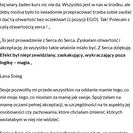
tej wiary żaden kurs nic nie da. Wszystko jest w nas w środku, ale
żeby można było to świadomie przepracować trzeba sobie zaufać
i dać tą otwartość bez oczekiwań (z pozycji EGO). Tak! Polecam z
całą otwartością serca ! „
„To jest prowadzenie z Serca do Serca. Zyskałam otwartość i
akceptację, że wszystko takie właśnie miało być. Z Serca dziękuję.
Efekt był nieprzewidziany, zaskakujący, wykraczający poza
logikę – magia.
„
Lena Śnieg
Sesje pozwoliły mi przede wszystkim na oddanie mamie tego, co
nie moje, tego, co niosłam za mamę jak swoje. Spojrzałam na
mamę oczami pełnej akceptacji, w szczególności na te aspekty jej
osobowości czy zachowania, które chciałam zmienić, których
wolałabym w niej nie widzieć.
Sesje z Anią nie są łatwe, bo konfrontują nas z tym, co przez lata