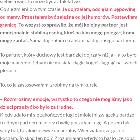
siebie a więc to może być aż tak łatwe.
Co się zmieniło w tym czasie.
Ja dojrzałam, odcięłam pępowinę
od mamy. Przestałam być zależna od jej humorów. Postawiłam
granicę
.
To wszystko sprawiło, że mój kolejny partner jest
emocjonalnie stabilną osobą, kimś na kim mogę polegać, komu
mogę zaufać.
Sama dojrzałam i trafiłam na dojrzałego partnera.
To partner, który duchowy jest bardziej dojrzały niż ja – a to było
moje marzenie żebym nie musiała ciągle kogoś ciągnąć na swoich
plecach.
To, co ja zastosowałam, zrobimy na tym kursie.
–
Rozmrozimy emocje, wszystko to czego nie mogliśmy jako
dzieci przeżyć bo było za trudne.
Kiedy udało mi się zakończyć długi ośmioletni związek z bardzo
trudnym partnerem przez chwilę poczułam ulgę. A potem tak
silny ból, totalnie niewytłumaczalny. Wiedziałam, że go nie
kocham. To skąd ten ból? Zrozumiałam wtedy to hasło „ze sobą