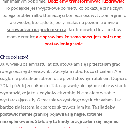
minimalnym poziomie.
Będziemy transformować i uzdrawiać.
To podejście jest wyjątkowe bo nie tylko pokazuje ci na czym
polega problem albo tłumaczę ci konieczność wytyczania granic
ale wiedzę, którą do tej pory miałaś na poziomie umysłu
sprowadzam na poziom serca
. Ja nie mówię ci idź i postaw
mamie granicę
ale sprawiam, że sama poczujesz potrzebę
postawienia granic.
Chcę dołączyć
Ja, w wieku osiemnastu lat zbuntowałam się i przestałam grać
role grzecznej dziewczynki. Zaczęłam robić to, co chciałam. Ale
ciągle nie potrafiłam obronić się przed słownym atakiem. Dopiero
20 lat później zrobiłam to. Tak naprawdę nie byłam sobie w stanie
wyobrazić, że ja to kiedykolwiek zrobię. Nie miałam w sobie
wystarczająco siły. Grzecznie wszystkiego wysłuchiwałam. Jak
bardzo zła jestem, jak bardzo skrzywdziłam itp.
Ta siła żeby
postawić mamie granicę pojawiła się nagle, totalnie
niezaplanowana. Stało się to kiedy przyjrzałam się mojemu