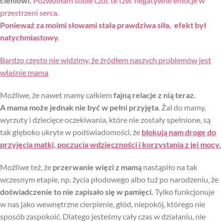
cieniowi.
Pozwoliłam sobie czuć te tzw. negatywne emocje w
przestrzeni serca.
Ponieważ za moimi słowami stała prawdziwa siła, efekt był
natychmiastowy.
Bardzo często nie widzimy, że źródłem naszych problemów jest
właśnie mama
Możliwe, że nawet mamy całkiem
fajną relacje z nią teraz.
A mama może jednak nie być w pełni przyjęta
. Żal do mamy,
wyrzuty i dziecięce oczekiwania, które nie zostały spełnione, są
tak głęboko ukryte w podświadomości, że
blokują nam drogę do
przyjęcia matki, poczucia wdzięczności i korzystania z jej mocy.
Możliwe też, że
przerwanie więzi z mamą
nastąpiło na tak
wczesnym etapie, np. życia płodowego albo tuż po narodzeniu, że
doświadczenie to nie zapisało się w pamięci.
Tylko funkcjonuje
w nas jako wewnętrzne cierpienie, głód, niepokój, którego nie
sposób zaspokoić. Dlatego jesteśmy cały czas w działaniu, nie