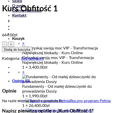
Sklep
O mnie
Kurs Obfitość 1
Opinie Klientów
Kontakt
644.00
zł
Koszyk
×
ilość
Kurs
Dodaj do koszyka
Obfitość
Odzyskaj swoją moc VIP - Transformacja
1
Kategoria:
Bez kategorii
Największej blokady - Kurs Online
1 ×
3,400.00
zł
×
Opinie (0)
Fundamenty - Od małej dziewczynki do
Opinie
prowadzenia Duszy
1 ×
1,990.00
zł
×
Roczny program Pełnia
Na razie nie ma opinii o produkcie.
1 ×
26,400.00
zł
×
Program
Napisz pierwszą opinię o „Kurs Obfitość 1”