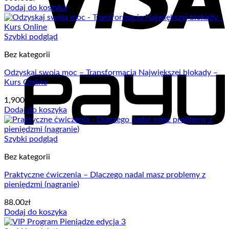
Dodaj do koszyka
Szybki podgląd
Bez kategorii
Odzyskaj swoją moc – Transformacja Największej blokady –
Kurs Online
1,900.00
zł
Dodaj do koszyka
Szybki podgląd
Bez kategorii
Praktyczne ćwiczenia – Dlaczego nadal masz problemy z
pieniędzmi (nagranie)
88.00
zł
Dodaj do koszyka