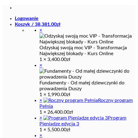
Przewiń
do
Logowanie
zawartości
Koszyk /
38,381.00
zł
×
Odzyskaj swoją moc VIP - Transformacja
Największej blokady - Kurs Online
1 ×
3,400.00
zł
×
Fundamenty - Od małej dziewczynki do
prowadzenia Duszy
1 ×
1,990.00
zł
×
Roczny program
Pełnia
1 ×
26,400.00
zł
×
Program
Pieniądze edycja 3
1 ×
5,500.00
zł
×