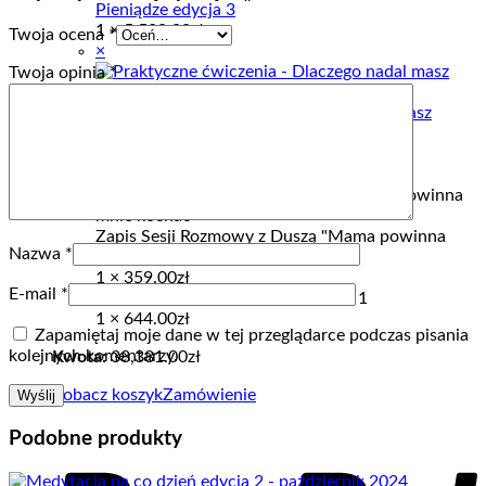
Pieniądze edycja 3
1 ×
5,500.00
zł
Twoja ocena
*
×
Twoja opinia
*
Praktyczne ćwiczenia - Dlaczego nadal masz
problemy z pieniędzmi (nagranie)
1 ×
88.00
zł
×
Zapis Sesji Rozmowy z Duszą "Mama powinna
Nazwa
*
mnie kochać"
1 ×
359.00
zł
E-mail
*
×
Kurs Obfitość 1
1 ×
644.00
zł
Zapamiętaj moje dane w tej przeglądarce podczas pisania
kolejnych komentarzy.
Kwota:
38,381.00
zł
Zobacz koszyk
Zamówienie
P
Podobne produkty