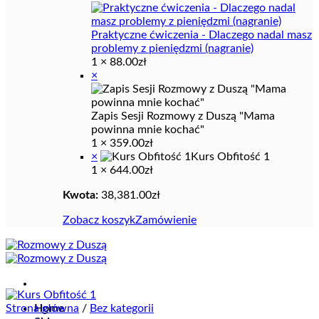
Praktyczne ćwiczenia - Dlaczego nadal masz
problemy z pieniędzmi (nagranie)
1 ×
88.00
zł
×
Zapis Sesji Rozmowy z Duszą "Mama
powinna mnie kochać"
1 ×
359.00
zł
×
Kurs Obfitość 1
1 ×
644.00
zł
Kwota:
38,381.00
zł
Zobacz koszyk
Zamówienie
Strona główna
Home
/
Bez kategorii