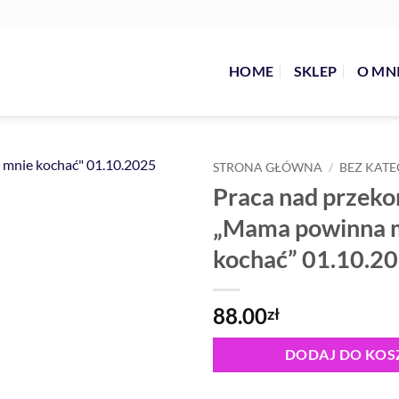
HOME
SKLEP
O MN
STRONA GŁÓWNA
/
BEZ KATE
Praca nad przek
„Mama powinna 
kochać” 01.10.2
88.00
zł
DODAJ DO KOS