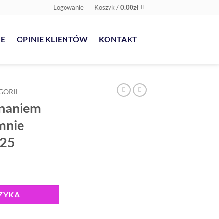
Logowanie
Koszyk /
0.00
zł
IE
OPINIE KLIENTÓW
KONTAKT
GORII
onaniem
mnie
025
ZYKA