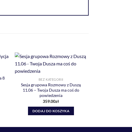
a 8
BEZ KATEGORII
BEZ KAT
Sesja grupowa Rozmowy z Duszą
Praktyczne ćwicz
11.06 – Twoja Dusza ma coś do
nadal masz proble
powiedzenia
(nagra
359.00
zł
88.0
DODAJ DO KOSZYKA
DODAJ DO 