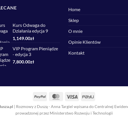
LECANE
Home
Sklep
Kurs Odwaga do
Działania edycja 9
O mnie
1,149.00
zł
Opinie Klientów
VIP Program Pieniądze
Kontakt
- edycja 3
7,800.00
zł
PayPal
MasterCard
Visa
PayU
sza.pl
| Rozmowy z Duszą - Anna Targiel wpisana do Centralnej Ewidencj
prowadzonej przez Ministerstwo Rozwoju i Technologii