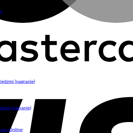
zy
dzmi (nagranie)