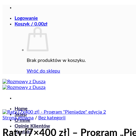
Przewiń
do
Logowanie
zawartości
Koszyk /
0.00
zł
Brak produktów w koszyku.
Wróć do sklepu
Home
Sklep
Strona główna
/
Bez kategorii
O mnie
Opinie Klientów
Raty [7×400 zł] – Program „Pie
Kontakt