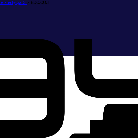
e - edycja 3
7,800.00
zł