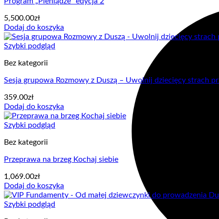
Program „Pieniądze” edycja 2
5,500.00
zł
Dodaj do koszyka
Szybki podgląd
Bez kategorii
Sesja grupowa Rozmowy z Duszą – Uwolnij dziecięcy strach p
359.00
zł
Dodaj do koszyka
Szybki podgląd
Bez kategorii
Przeprawa na brzeg Kochaj siebie
1,069.00
zł
Dodaj do koszyka
Szybki podgląd