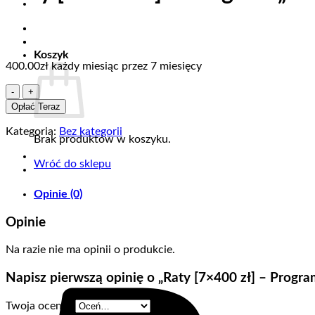
Koszyk
400.00
zł
każdy miesiąc przez 7 miesięcy
ilość
Raty
Opłać Teraz
[7x400
zł]
Kategoria:
Bez kategorii
Brak produktów w koszyku.
-
Program
Wróć do sklepu
"Pieniądze"
edycja
Opinie (0)
2
Opinie
Na razie nie ma opinii o produkcie.
Napisz pierwszą opinię o „Raty [7×400 zł] – Progra
Twoja ocena
*