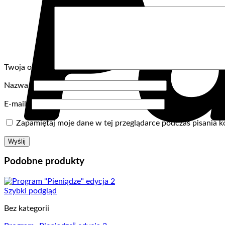
Twoja opinia
*
Nazwa
*
E-mail
*
Zapamiętaj moje dane w tej przeglądarce podczas pisania k
Podobne produkty
Szybki podgląd
Bez kategorii