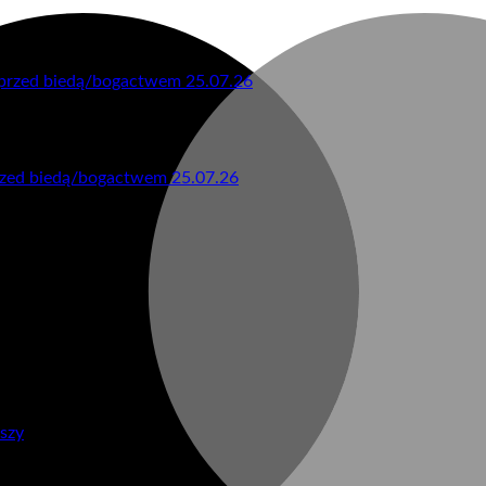
rzed biedą/bogactwem 25.07.26