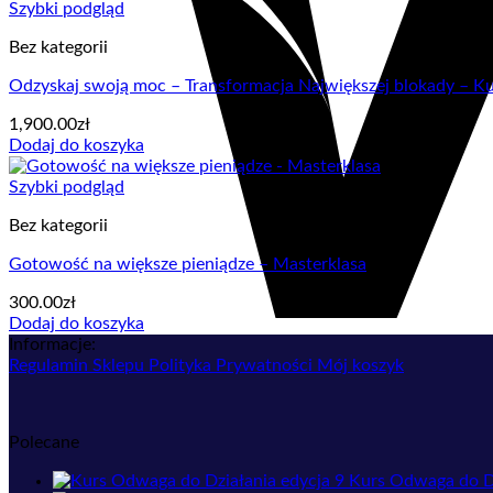
Szybki podgląd
Bez kategorii
Odzyskaj swoją moc – Transformacja Największej blokady – Ku
1,900.00
zł
Dodaj do koszyka
Szybki podgląd
Bez kategorii
Gotowość na większe pieniądze – Masterklasa
300.00
zł
Dodaj do koszyka
Informacje:
Regulamin Sklepu
Polityka Prywatności
Mój koszyk
Polecane
Kurs Odwaga do Dz