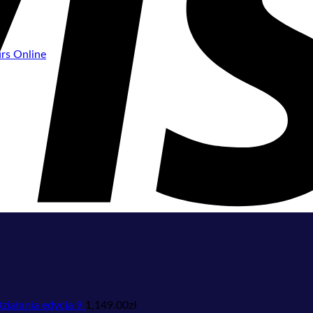
rs Online
iałania edycja 9
1,149.00
zł