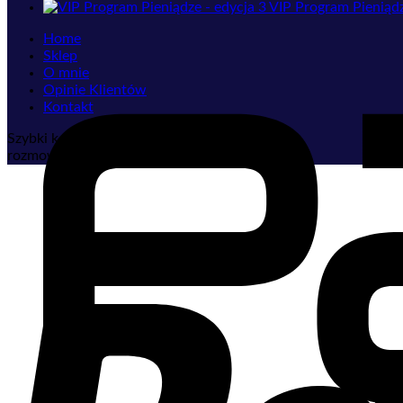
VIP Program Pieniądz
Home
Sklep
O mnie
Opinie Klientów
Kontakt
Szybki kontakt
rozmowyz@rozmowyzdusza.pl